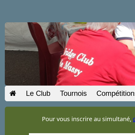
Le Club
Tournois
Compétition
Pour vous inscrire au simultané,